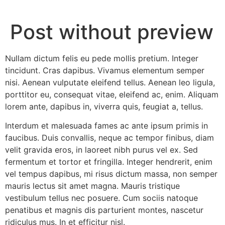
Ga
naar
Post without preview
de
inhoud
Nullam dictum felis eu pede mollis pretium. Integer
tincidunt. Cras dapibus. Vivamus elementum semper
nisi. Aenean vulputate eleifend tellus. Aenean leo ligula,
porttitor eu, consequat vitae, eleifend ac, enim. Aliquam
lorem ante, dapibus in, viverra quis, feugiat a, tellus.
Interdum et malesuada fames ac ante ipsum primis in
faucibus. Duis convallis, neque ac tempor finibus, diam
velit gravida eros, in laoreet nibh purus vel ex. Sed
fermentum et tortor et fringilla. Integer hendrerit, enim
vel tempus dapibus, mi risus dictum massa, non semper
mauris lectus sit amet magna. Mauris tristique
vestibulum tellus nec posuere. Cum sociis natoque
penatibus et magnis dis parturient montes, nascetur
ridiculus mus. In et efficitur nisl.